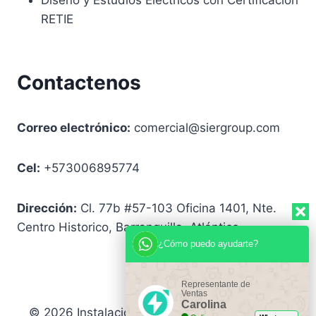
RETIE
Contactenos
Correo electrónico:
comercial@siergroup.com
Cel:
+573006895774
Dirección:
Cl. 77b #57-103 Oficina 1401, Nte.
Centro Historico, Barranquilla, Atlántico
¿Cómo puedo ayudarte?
Representante de
Ventas
Carolina
© 2026 Instalaciones eléctricas industriales y