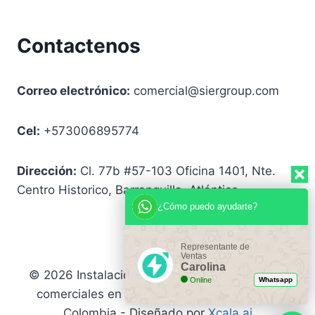
Contactenos
Correo electrónico:
comercial@siergroup.com
Cel:
+573006895774
Dirección:
Cl. 77b #57-103 Oficina 1401, Nte.
Centro Historico, Barranquilla, Atlántico
¿Cómo puedo ayudarte?
Representante de
Ventas
Carolina
© 2026 Instalaciones eléctricas industriales y
Online
Whatsapp
comerciales en Barranquilla, Bogotá y toda
Colombia - Diseñado por
Xcala.ai