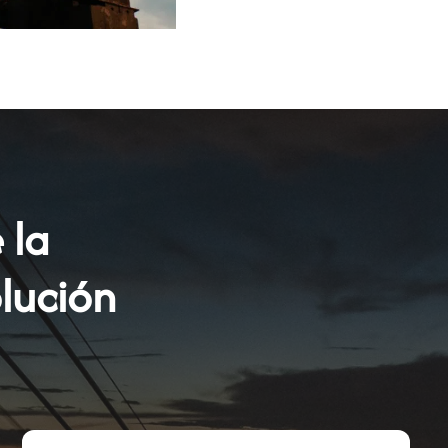
 la
lución