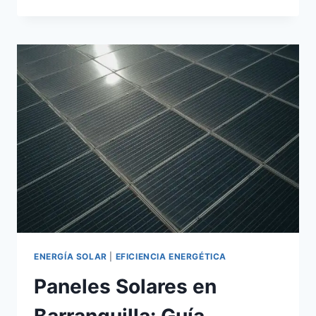
FOTOVOLTAICOS
INDUSTRIALES:
GUÍA
TÉCNICA
PARA
REDUCIR
HASTA
70%
SU
FACTURA
ELÉCTRICA
ENERGÍA SOLAR
|
EFICIENCIA ENERGÉTICA
Paneles Solares en