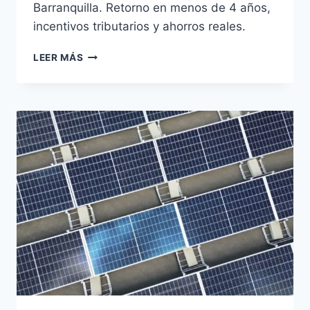
Barranquilla. Retorno en menos de 4 años,
incentivos tributarios y ahorros reales.
PANELES
LEER MÁS
SOLARES
PARA
EMPRESAS
EN
BARRANQUILLA:
GUÍA
TÉCNICA
PARA
REDUCIR
HASTA
64%
LA
FACTURA
ELÉCTRICA