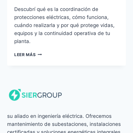
Descubrí qué es la coordinación de
protecciones eléctricas, cómo funciona,
cuándo realizarla y por qué protege vidas,
equipos y la continuidad operativa de tu
planta.
QUÉ
LEER MÁS
ES
LA
COORDINACIÓN
DE
PROTECCIONES
ELÉCTRICAS
Y
POR
QUÉ
ES
su aliado en ingeniería eléctrica. Ofrecemos
ESENCIAL
mantenimiento de subestaciones, instalaciones
EN
certificadas y soluciones energéticas integrales