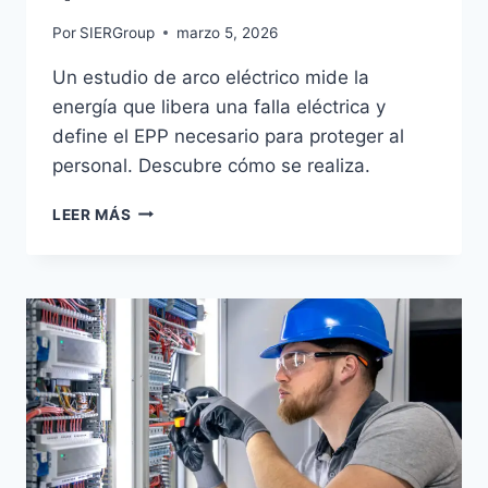
Por
SIERGroup
marzo 5, 2026
Un estudio de arco eléctrico mide la
energía que libera una falla eléctrica y
define el EPP necesario para proteger al
personal. Descubre cómo se realiza.
¿QUÉ
LEER MÁS
ES
UN
ESTUDIO
DE
ARCO
ELÉCTRICO?
TODO
LO
QUE
NECESITAS
SABER