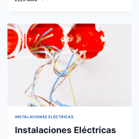
ELÉCTRICAS
INDUSTRIALES:
GUÍA
TÉCNICA
PARA
GARANTIZAR
LA
CONTINUIDAD
OPERATIVA
DE
TU
PLANTA
INSTALACIONES ELÉCTRICAS
Instalaciones Eléctricas