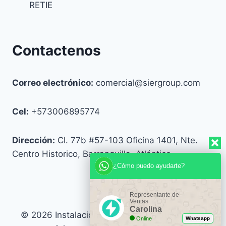
RETIE
Contactenos
Correo electrónico:
comercial@siergroup.com
Cel:
+573006895774
Dirección:
Cl. 77b #57-103 Oficina 1401, Nte.
Centro Historico, Barranquilla, Atlántico
¿Cómo puedo ayudarte?
Representante de
Ventas
Carolina
© 2026 Instalaciones eléctricas industriales y
Online
Whatsapp