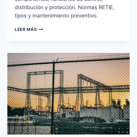
distribución y protección. Normas RETIE,
tipos y mantenimiento preventivo.
TABLEROS
LEER MÁS
ELÉCTRICOS
INDUSTRIALES:
QUÉ
SON,
TIPOS,
NORMAS
Y
CÓMO
PREVENIR
FALLAS
CRÍTICAS