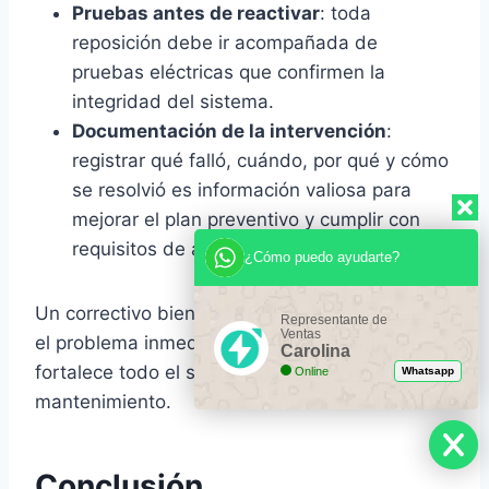
Pruebas antes de reactivar
: toda
reposición debe ir acompañada de
pruebas eléctricas que confirmen la
integridad del sistema.
Documentación de la intervención
:
registrar qué falló, cuándo, por qué y cómo
se resolvió es información valiosa para
mejorar el plan preventivo y cumplir con
requisitos de auditoría.
¿Cómo puedo ayudarte?
Un correctivo bien gestionado no solo resuelve
Representante de
Ventas
el problema inmediato: genera aprendizaje que
Carolina
fortalece todo el sistema de gestión del
Online
Whatsapp
mantenimiento.
Conclusión