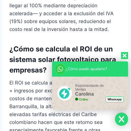
llegar al 100% mediante depreciación
acelerada— y acceder a la exclusión del IVA
(19%) sobre equipos solares, reduciendo el
costo real de la inversión hasta a la mitad.
¿Cómo se calcula el ROI de un
sistema solar fotovoltaico para
empresas?
¿Cómo puedo ayudarte?
El ROI se calcula así: (Ahorro anual en facturas
Representante de
Ventas
+ ingresos por excedentes vendidos a la red −
Carolina
costos de mantenimiento) / Inversión inicial. En
Online
Whatsapp
Barranquilla, la alta radiación solar y las
elevadas tarifas eléctricas del Caribe
colombiano hacen que este retorno sea
especialmente favorable frente a otras