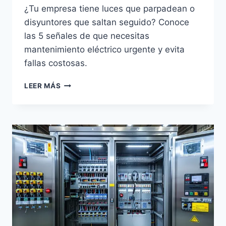
¿Tu empresa tiene luces que parpadean o
disyuntores que saltan seguido? Conoce
las 5 señales de que necesitas
mantenimiento eléctrico urgente y evita
fallas costosas.
5
LEER MÁS
SEÑALES
DE
QUE
TU
EMPRESA
NECESITA
MANTENIMIENTO
ELÉCTRICO