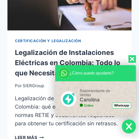
CERTIFICACIÓN Y LEGALIZACIÓN
Legalización de Instalaciones
Eléctricas en Colombia: Todo lo
que Necesitas Saber
¿Cómo puedo ayudarte?
Por
SIERGroup
Representante de
Ventas
Legalización de instalaciones eléctricas en
Carolina
Colombia: qué es, cuándo es obligatoria,
Online
Whatsapp
normas RETIE y documentos requeridos
para obtener tu certificación sin retrasos.
LEGALIZACIÓN
LEER MÁS