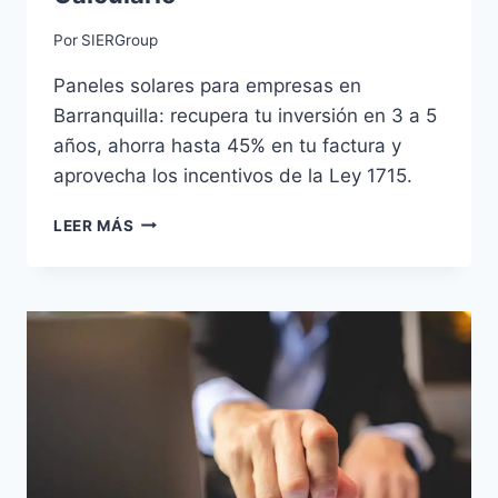
Por
SIERGroup
Paneles solares para empresas en
Barranquilla: recupera tu inversión en 3 a 5
años, ahorra hasta 45% en tu factura y
aprovecha los incentivos de la Ley 1715.
PANELES
LEER MÁS
SOLARES
PARA
EMPRESAS
EN
BARRANQUILLA:
ROI
REAL
Y
CÓMO
CALCULARLO