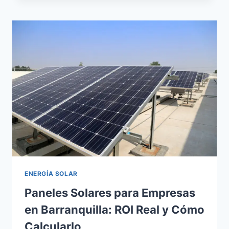
QUÉ
SON,
TIPOS,
NORMAS
Y
CÓMO
PREVENIR
FALLAS
CRÍTICAS
ENERGÍA SOLAR
Paneles Solares para Empresas
en Barranquilla: ROI Real y Cómo
Calcularlo